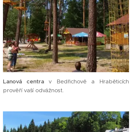
Lanová centra
v Bedřichově a Hraběticích
prověří vaší odvážnost.