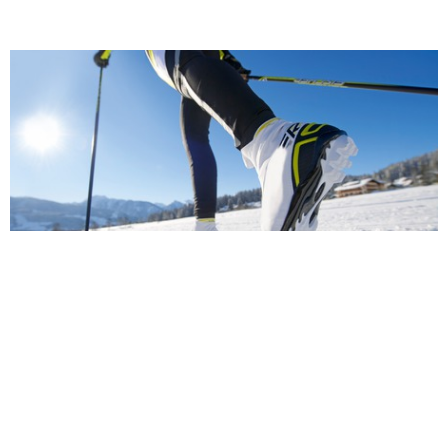
Jizerská magistrála
přímo u chaty nabízí 180
km upravovaných běžkařských drah.