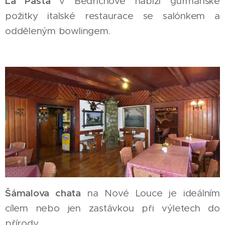
La Pasta
v Bedřichově nabízí gurmánské
požitky italské restaurace se salónkem a
odděleným bowlingem.
Šámalova chata
na Nové Louce je ideálním
cílem nebo jen zastávkou při výletech do
přírody.