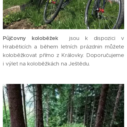
Půjčovny
koloběžek
jsou k dispozici v
Hraběticích a během letních prázdnin můžete
koloběžkovat přímo z Královky. Doporučujeme
i výlet na koloběžkách na Ještědu.